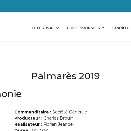
LE FESTIVAL
PROFESSIONNELS
GRAND PU
Palmarès 2019
monie
Commanditaire :
Société Générale
Producteur :
Charles Drouin
Réalisateur :
Florian Jeandel
Durée :
00:23:54