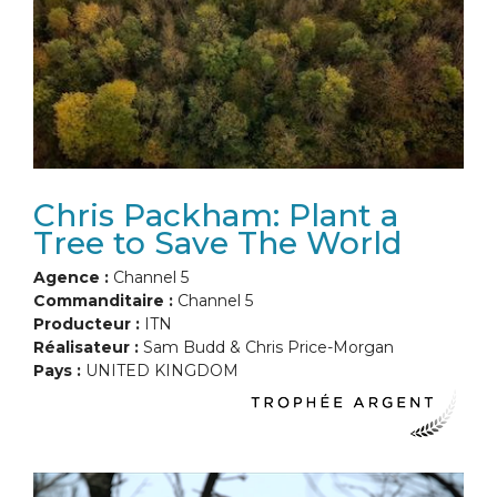
Chris Packham: Plant a
Tree to Save The World
Agence :
Channel 5
Commanditaire :
Channel 5
Producteur :
ITN
Réalisateur :
Sam Budd & Chris Price-Morgan
Pays :
UNITED KINGDOM