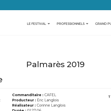
LE FESTIVAL
PROFESSIONNELS
GRAND PU
Palmarès 2019
e
Commanditaire :
CAFEL
:
Producteur :
Eric Langlois
Réalisateur :
Corinne Langlois
Durée :
01:27:06