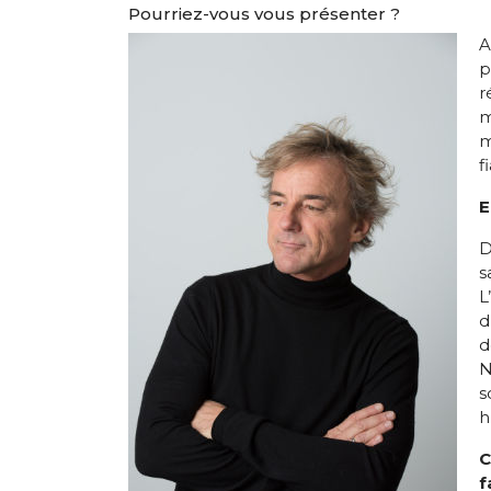
Pourriez-vous vous présenter ?
A
p
r
m
m
f
E
D
s
L
d
d
N
s
h
C
f